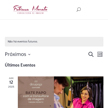
Não há eventos futuros.
Pesquisa
Nav
Próximos
Procurar
Lista
do
e
eventos
Selecione
visu
navegaç
Últimos Eventos
a
Even
de
data.
visuais
ABR
12
de
2025
Eventos